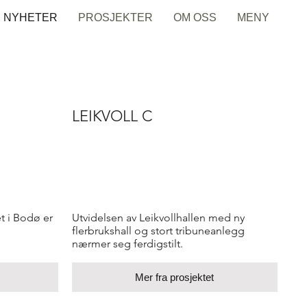
NYHETER
PROSJEKTER
OM OSS
MENY
LEIKVOLL C
t i Bodø er
Utvidelsen av Leikvollhallen med ny
flerbrukshall og stort tribuneanlegg
nærmer seg ferdigstilt.
Mer fra prosjektet